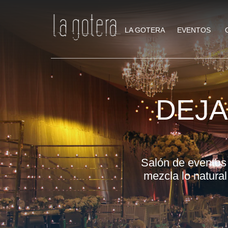
LA GOTERA
EVENTOS
DEJA
Salón de eventos
mezcla lo natura